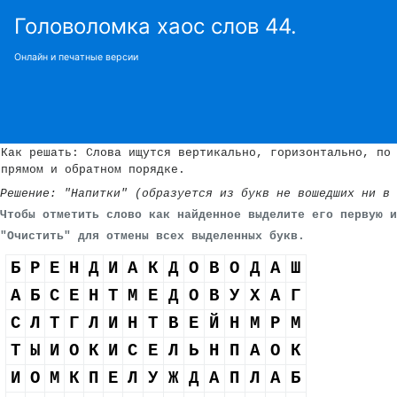
Головоломка хаос слов 44.
Онлайн и печатные версии
Как решать: Слова ищутся вертикально, горизонтально, по
прямом и обратном порядке.
Решение: "Напитки" (образуется из букв не вошедших ни в 
Чтобы отметить слово как найденное выделите его первую и
"Очистить" для отмены всех выделенных букв.
Б
Р
Е
Н
Д
И
А
К
Д
О
В
О
Д
А
Ш
А
Б
С
Е
Н
Т
М
Е
Д
О
В
У
Х
А
Г
С
Л
Т
Г
Л
И
Н
Т
В
Е
Й
Н
М
Р
М
Т
Ы
И
О
К
И
С
Е
Л
Ь
Н
П
А
О
К
И
О
М
К
П
Е
Л
У
Ж
Д
А
П
Л
А
Б